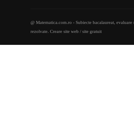
@ Matematica.com.ro - Subiecte bacalaureat, evaluare n
rezolvate.
Creare site web / site gratuit