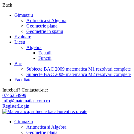
Back
Gimnaziu
Aritmetica si Algebra
Geometrie plana
Geometrie in spatiu
Evaluare
Liceu
Algebra
Ecuatii
Functii
Bac
Subiecte BAC 2009 matematica M1 rezolvari complete
Subiecte BAC 2009 matematica M2 rezolvari complete
Facultate
Intrebari? Contactati-ne:
0746254999
info@matematica.com.ro
Register
Login
Gimnaziu
Aritmetica si Algebra
Geometrie plana